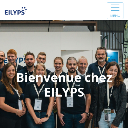
MENU
Bienvenue chez
EILYPS